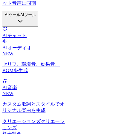
ット音声に同期
AIツール
AIツール
AIチャット
AIオーディオ
NEW
セリフ、環境音、効果音、
BGMを生成
AI音楽
NEW
カスタム歌詞とスタイルでオ
リジナル楽曲を生成
クリエーションズ
クリエーシ
ョンズ
料金
料金