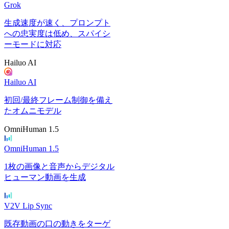
Grok
生成速度が速く、プロンプト
への忠実度は低め、スパイシ
ーモードに対応
Hailuo AI
Hailuo AI
初回/最終フレーム制御を備え
たオムニモデル
OmniHuman 1.5
OmniHuman 1.5
1枚の画像と音声からデジタル
ヒューマン動画を生成
V2V Lip Sync
既存動画の口の動きをターゲ