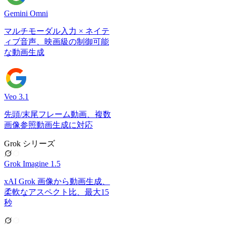
Gemini Omni
マルチモーダル入力 × ネイテ
ィブ音声、映画級の制御可能
な動画生成
Veo 3.1
先頭/末尾フレーム動画、複数
画像参照動画生成に対応
Grok シリーズ
Grok Imagine 1.5
xAI Grok 画像から動画生成、
柔軟なアスペクト比、最大15
秒