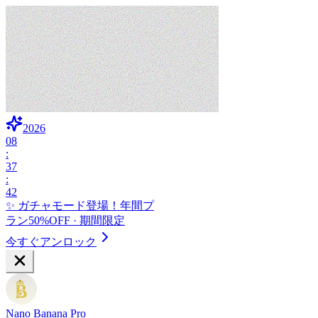
2026
08
:
37
:
41
✨ ガチャモード登場！
年間プ
ラン50%OFF · 期間限定
今すぐアンロック
Nano Banana Pro