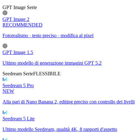
GPT Image Serie
GPT Image 2
RECOMMENDED
Fotorealismo · testo preciso · modifica al pixel
GPT Image 1.5
Ultimo modello di generazione immagini GPT 5.2
Seedream Serie
FLESSIBILE
Seedream 5 Pro
NEW
Alla pari di Nano Banana 2, editing preciso con controllo dei livelli
Seedream 5 Lite
Ultimo modello Seedream, qualità 4K, 8 rapporti d'aspetto