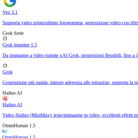
Veo 3.1
Supporta video primo/ultimo fotogramma, generazione video con rif
Grok Serie
Grok Imagine 1.5
Da immagine a video tramite xAI Grok, proporzioni flessibili, fino a 
Grok
Generazione più rapida, minore aderenza alle istruzioni, supporta la m
Hailuo AI
Hailuo AI
Video Hailuo (MiniMax): testo/immagine in video, eccellenti effetti 
OmniHuman 1.5
OmniHuman 1.5