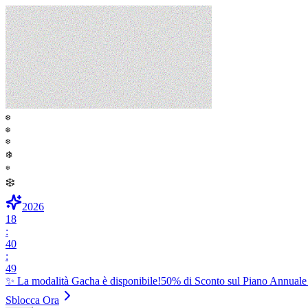
❄️
❄️
❄️
❄️
❄️
❄️
2026
18
:
40
:
48
✨ La modalità Gacha è disponibile!
50% di Sconto sul Piano Annuale
Sblocca Ora