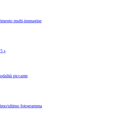
erimento multi-immagine
15 s
odalità piccante
primo/ultimo fotogramma