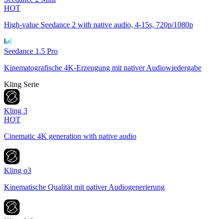
HOT
High-value Seedance 2 with native audio, 4-15s, 720p/1080p
Seedance 1.5 Pro
Kinematografische 4K-Erzeugung mit nativer Audiowiedergabe
Kling Serie
Kling 3
HOT
Cinematic 4K generation with native audio
Kling o3
Kinematische Qualität mit nativer Audiogenerierung