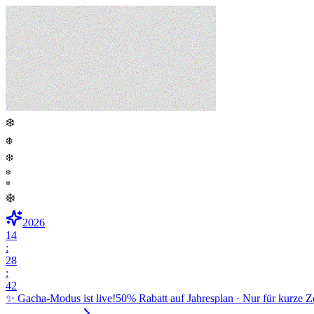
❄️
❄️
❄️
❄️
❄️
❄️
2026
14
:
28
:
41
✨ Gacha-Modus ist live!
50% Rabatt auf Jahresplan · Nur für kurze Z