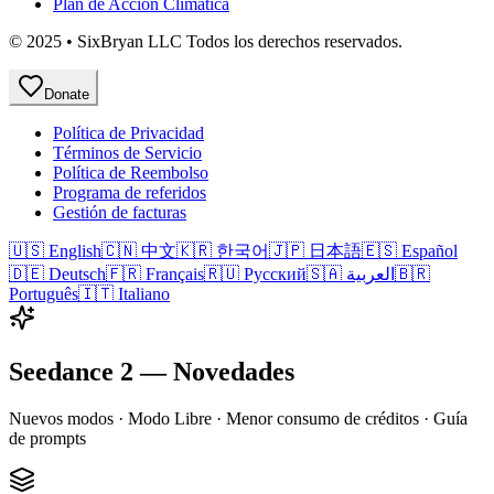
Plan de Acción Climática
© 2025 • SixBryan LLC Todos los derechos reservados.
Donate
Política de Privacidad
Términos de Servicio
Política de Reembolso
Programa de referidos
Gestión de facturas
🇺🇸 English
🇨🇳 中文
🇰🇷 한국어
🇯🇵 日本語
🇪🇸 Español
🇩🇪 Deutsch
🇫🇷 Français
🇷🇺 Русский
🇸🇦 العربية
🇧🇷
Português
🇮🇹 Italiano
Seedance 2 — Novedades
Nuevos modos · Modo Libre · Menor consumo de créditos · Guía
de prompts