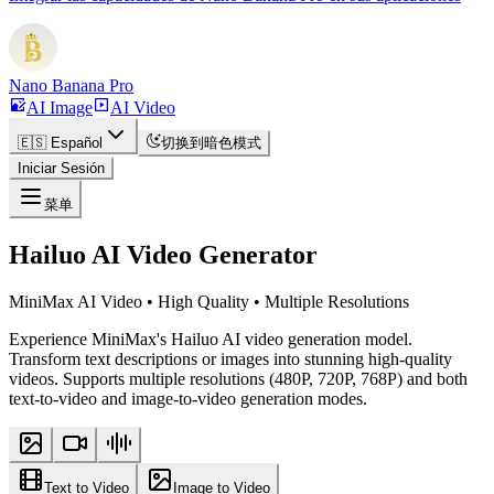
Nano Banana Pro
AI Image
AI Video
🇪🇸 Español
切换到暗色模式
Iniciar Sesión
菜单
Hailuo AI Video Generator
MiniMax AI Video • High Quality • Multiple Resolutions
Experience MiniMax's Hailuo AI video generation model.
Transform text descriptions or images into stunning high-quality
videos. Supports multiple resolutions (480P, 720P, 768P) and both
text-to-video and image-to-video generation modes.
Text to Video
Image to Video