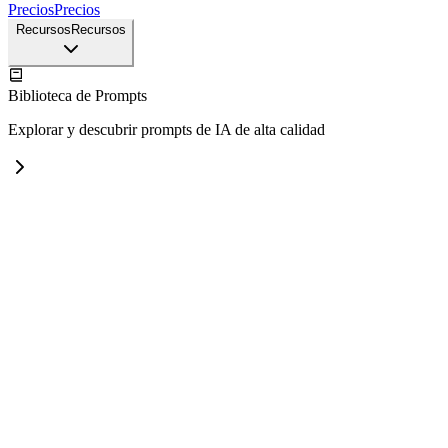
Precios
Precios
Recursos
Recursos
Biblioteca de Prompts
Explorar y descubrir prompts de IA de alta calidad
Ejemplos de Prompts de Nano Banana
Explora ejemplos de prompts de alta calidad para Nano Banana Pro
Ejemplos de Prompts de GPT Image 2
NEW
Explora prompts de GPT Image 2 para redes sociales, pósters y
visuales de producto
Ejemplos de prompts de video de Seedance 2.0