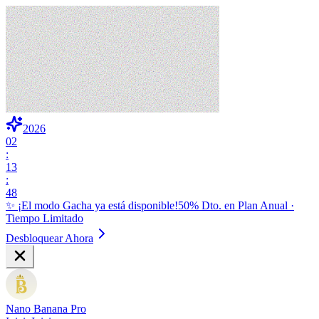
2026
02
:
13
:
47
✨ ¡El modo Gacha ya está disponible!
50% Dto. en Plan Anual ·
Tiempo Limitado
Desbloquear Ahora
Nano Banana Pro