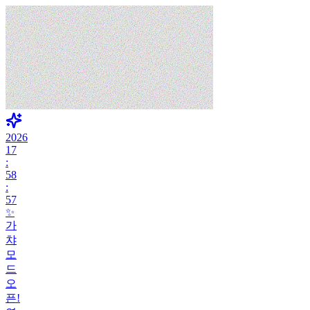
2026
17
:
58
:
56
✨
가
챠
모
드
오
픈!