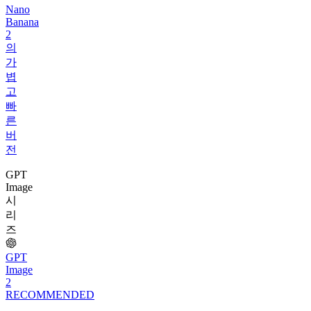
Nano
Banana
2
의
가
볍
고
빠
른
버
전
GPT
Image
시
리
즈
GPT
Image
2
RECOMMENDED