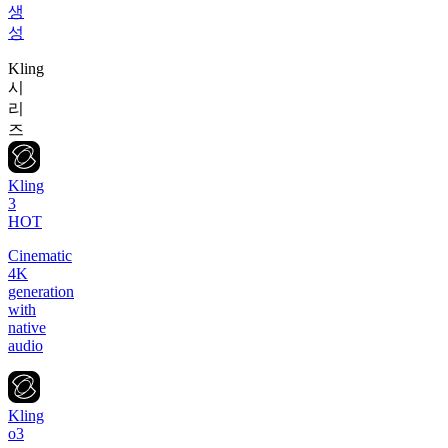
생
성
Kling
시
리
즈
Kling
3
HOT
Cinematic
4K
generation
with
native
audio
Kling
o3